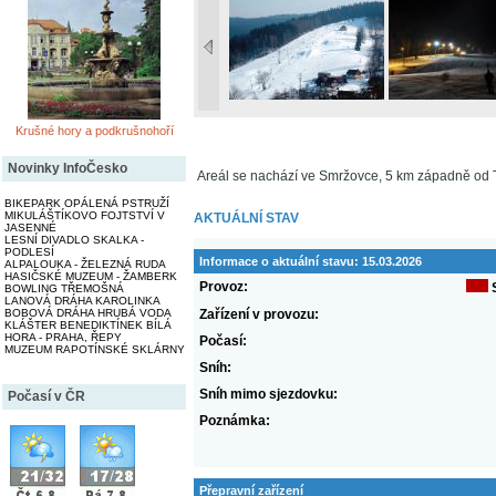
Krušné hory a podkrušnohoří
Novinky InfoČesko
Areál se nachází ve Smržovce, 5 km západně od 
BIKEPARK OPÁLENÁ PSTRUŽÍ
MIKULÁŠTÍKOVO FOJTSTVÍ V
AKTUÁLNÍ STAV
JASENNÉ
LESNÍ DIVADLO SKALKA -
PODLESÍ
Informace o aktuální stavu:
15.03.2026
ALPALOUKA - ŽELEZNÁ RUDA
HASIČSKÉ MUZEUM - ŽAMBERK
Provoz:
BOWLING TŘEMOŠNÁ
LANOVÁ DRÁHA KAROLINKA
BOBOVÁ DRÁHA HRUBÁ VODA
Zařízení v provozu:
KLÁŠTER BENEDIKTÍNEK BÍLÁ
HORA - PRAHA, ŘEPY
Počasí:
MUZEUM RAPOTÍNSKÉ SKLÁRNY
Sníh:
Sníh mimo sjezdovku:
Počasí v ČR
Poznámka:
Přepravní zařízení