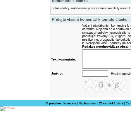
Komentáře k článku
Je tam dobrý sníh krásně jsem se tam naučila lyžovat. D
Přidejte vlastní komentář k tomuto článku
Vážení návštěvníci, komentáře k m
ostatním. Nejedná se o chatovou m
smazat příspěvky nesouvisející s
porušující zákony ČR, vulgární, sp
nezákonné, propagující jakoukoliv
k uveřejnění Vaší IP adresy na s
Redakce neodpovídá za obsah d
Text komentáře:
Jméno:
Email (nepovi
O projektu
|
Kontakty
|
Napište nám
|
Zákaznická zóna
|
Cen