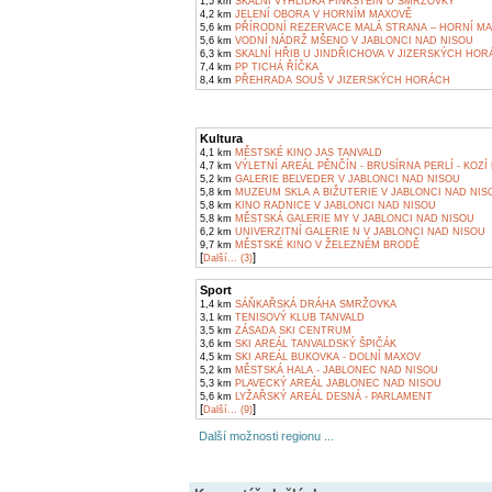
1,5 km
SKALNÍ VYHLÍDKA FINKSTEIN U SMRŽOVKY
4,2 km
JELENÍ OBORA V HORNÍM MAXOVĚ
5,6 km
PŘÍRODNÍ REZERVACE MALÁ STRANA – HORNÍ M
5,6 km
VODNÍ NÁDRŽ MŠENO V JABLONCI NAD NISOU
6,3 km
SKALNÍ HŘIB U JINDŘICHOVA V JIZERSKÝCH HO
7,4 km
PP TICHÁ ŘÍČKA
8,4 km
PŘEHRADA SOUŠ V JIZERSKÝCH HORÁCH
Kultura
4,1 km
MĚSTSKÉ KINO JAS TANVALD
4,7 km
VÝLETNÍ AREÁL PĚNČÍN - BRUSÍRNA PERLÍ - KOZÍ
5,2 km
GALERIE BELVEDER V JABLONCI NAD NISOU
5,8 km
MUZEUM SKLA A BIŽUTERIE V JABLONCI NAD NIS
5,8 km
KINO RADNICE V JABLONCI NAD NISOU
5,8 km
MĚSTSKÁ GALERIE MY V JABLONCI NAD NISOU
6,2 km
UNIVERZITNÍ GALERIE N V JABLONCI NAD NISOU
9,7 km
MĚSTSKÉ KINO V ŽELEZNÉM BRODĚ
[
]
Další... (3)
Sport
1,4 km
SÁŇKAŘSKÁ DRÁHA SMRŽOVKA
3,1 km
TENISOVÝ KLUB TANVALD
3,5 km
ZÁSADA SKI CENTRUM
3,6 km
SKI AREÁL TANVALDSKÝ ŠPIČÁK
4,5 km
SKI AREÁL BUKOVKA - DOLNÍ MAXOV
5,2 km
MĚSTSKÁ HALA - JABLONEC NAD NISOU
5,3 km
PLAVECKÝ AREÁL JABLONEC NAD NISOU
5,6 km
LYŽAŘSKÝ AREÁL DESNÁ - PARLAMENT
[
]
Další... (9)
Další možnosti regionu ...