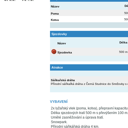
Dé
Název
50
Poma
50
Kotva
Sjezdovky
Délka
Název
500 m
Sjezdovka
Atrakce
Sáňkařská dráha
Přírodní sáňkařká dráha z Černá Studnice do Smržovky s
VYBAVENÍ
2x lyžařský vlek (poma, kotva), přepravní kapacit
Délka sjezdových tratí 500 m s převýšením 100 m
Umělé zasněžování a úprava tratí.
Snowpark.
Přírodní sáňkářská dráha 4 km.