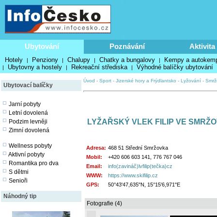
Ubytování
Poznávání
Aktivita
Hotely
Penziony
Chalupy
Chatky a bungalovy
Kempy a autokem
|
|
|
|
Ubytovny a hostely
Rekreační střediska
Výhodné balíčky ubytování
|
|
|
Úvod
-
Sport
-
Jizerské hory a Frýdlantsko
-
Lyžování
-
Smrž
Ubytovací balíčky
Jarní pobyty
Letní dovolená
LYŽAŘSKÝ VLEK FILIP VE SMRŽ
Podzim levněji
Zimní dovolená
Wellness pobyty
Adresa:
468 51 Střední Smržovka
Aktivní pobyty
Mobil:
+420 606 603 141, 776 767 046
Romantika pro dva
Email:
info(zavináč)lvfilip(tečka)cz
S dětmi
WWW:
https://www.skifilip.cz
Senioři
GPS:
50°43'47,635"N, 15°15'6,971"E
Náhodný tip
Fotografie (4)