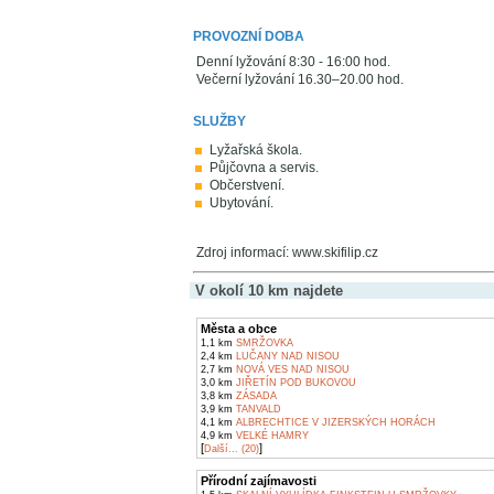
PROVOZNÍ DOBA
Denní lyžování 8:30 - 16:00 hod.
Večerní lyžování 16.30–20.00 hod.
SLUŽBY
Lyžařská škola.
Půjčovna a servis.
Občerstvení.
Ubytování.
Zdroj informací: www.skifilip.cz
V okolí 10 km najdete
Města a obce
1,1 km
SMRŽOVKA
2,4 km
LUČANY NAD NISOU
2,7 km
NOVÁ VES NAD NISOU
3,0 km
JIŘETÍN POD BUKOVOU
3,8 km
ZÁSADA
3,9 km
TANVALD
4,1 km
ALBRECHTICE V JIZERSKÝCH HORÁCH
4,9 km
VELKÉ HAMRY
[
]
Další... (20)
Přírodní zajímavosti