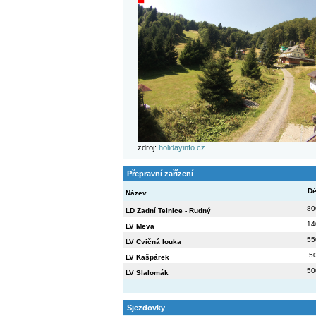
zdroj:
holidayinfo.cz
Přepravní zařízení
Dé
Název
80
LD Zadní Telnice - Rudný
14
LV Meva
55
LV Cvičná louka
5
LV Kašpárek
50
LV Slalomák
Sjezdovky