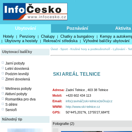
Ubytování
Poznávání
Aktivita
Hotely
Penziony
Chalupy
Chatky a bungalovy
Kempy a autokem
|
|
|
|
Ubytovny a hostely
Rekreační střediska
Výhodné balíčky ubytování
|
|
|
Úvod
-
Sport
-
Krušné hory a podkrušnohoří
-
Lyžování
-
Tel
Ubytovací balíčky
Jarní pobyty
Letní dovolená
SKI AREÁL TELNICE
Podzim levněji
Zimní dovolená
Wellness pobyty
Adresa:
Zadní Telnice , 403 38 Telnice
Aktivní pobyty
Mobil:
+420 602 434 113
Romantika pro dva
Email:
info(zavináč)ski-telnice(tečka)cz
S dětmi
WWW:
http://www.ski-telnice.cz
Senioři
GPS:
50°44'5,201"N, 13°55'27,684"E
Náhodný tip
Fotografie (2)