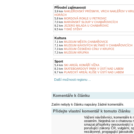
Přírodní zajímavosti
3,9 km
NAKLÉŘOVSKÝ PRŮSMYK, VRCH NAKLÉŘOV V KR
HORÁCH
5,8 km
MORDOVÁ ROKLE U PETROVIC
7,0 km
MARIÁNSKÝ SLOUP V CHABAŘOVICÍCH
9,2 km
JEZERO MILADA U CHABAŘOVIC
9,5 km
TISKÉ STĚNY
Kultura
7,1 km
MUZEUM MĚSTA CHABAŘOVICE
7,1 km
MUZEUM KÁVOVÝCH MLÝNKŮ V CHABAŘOVICÍCH
7,3 km
MUZEUM ČESKÉHO CÍNU V KRUPCE
7,3 km
MUZEUM KRUPKA
Sport
5,4 km
SKI AREÁL KOMÁŘÍ VÍŽKA
8,3 km
SKATEBOARDOVÝ PARK V ÚSTÍ NAD LABEM
9,7 km
PLAVECKÝ AREÁL KLÍŠE V ÚSTÍ NAD LABEM
Další možnosti regionu ...
Komentáře k článku
Zatím nebyly k článku napsány žádné komentáře.
Přidejte vlastní komentář k tomuto článku
Vážení návštěvníci, komentáře k m
ostatním. Nejedná se o chatovou m
smazat příspěvky nesouvisející s
porušující zákony ČR, vulgární, sp
nezákonné, propagující jakoukoliv