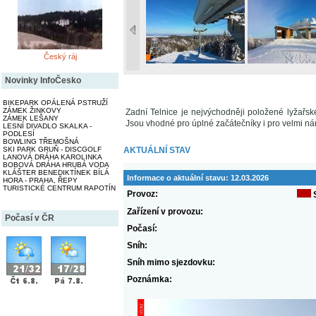
Český ráj
Novinky InfoČesko
BIKEPARK OPÁLENÁ PSTRUŽÍ
ZÁMEK ŽINKOVY
Zadní Telnice je nejvýchodněji položené lyžařs
ZÁMEK LEŠANY
Jsou vhodné pro úplné začátečníky i pro velmi ná
LESNÍ DIVADLO SKALKA -
PODLESÍ
BOWLING TŘEMOŠNÁ
SKI PARK GRUŇ - DISCGOLF
AKTUÁLNÍ STAV
LANOVÁ DRÁHA KAROLINKA
BOBOVÁ DRÁHA HRUBÁ VODA
KLÁŠTER BENEDIKTÍNEK BÍLÁ
Informace o aktuální stavu:
12.03.2026
HORA - PRAHA, ŘEPY
TURISTICKÉ CENTRUM RAPOTÍN
Provoz:
Zařízení v provozu:
Počasí v ČR
Počasí:
Sníh:
Sníh mimo sjezdovku:
Poznámka: