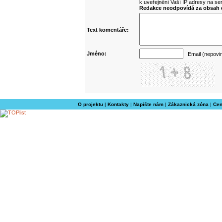
k uveřejnění Vaší IP adresy na s
Redakce neodpovídá za obsah d
Text komentáře:
Jméno:
Email (nepovi
O projektu
|
Kontakty
|
Napište nám
|
Zákaznická zóna
|
Cen