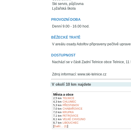
Ski servis, půjčovna
Lyžařská škola
PROVOZNÍ DOBA
Denní 9.00 - 16.00 hod.
BĚŽECKÉ TRATĚ
V areálu osady Adolfov připraveny pečlivě upraven
DOSTUPNOST
Nachází se v části Zadní Telnice obce Telnice, 1
Zdroj informací: www.ski-telnice.cz
V okolí 10 km najdete
Města a obce
2,5 km
TELNICE
4,3 km
CHLUMEC
5,3 km
PŘESTANOV
7,0 km
CHABAŘOVICE
7,0 km
KRUPKA
7,1 km
PETROVICE
8,1 km
VELKÉ CHVOJNO
8,7 km
LIBOUCHEC
[
]
Další... (1)