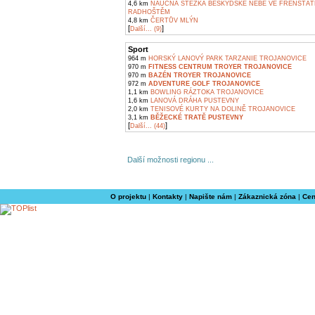
4,6 km
NAUČNÁ STEZKA BESKYDSKÉ NEBE VE FRENŠTÁT
RADHOŠTĚM
4,8 km
ČERTŮV MLÝN
[
]
Další... (9)
Sport
964 m
HORSKÝ LANOVÝ PARK TARZANIE TROJANOVICE
970 m
FITNESS CENTRUM TROYER TROJANOVICE
970 m
BAZÉN TROYER TROJANOVICE
972 m
ADVENTURE GOLF TROJANOVICE
1,1 km
BOWLING RÁZTOKA TROJANOVICE
1,6 km
LANOVÁ DRÁHA PUSTEVNY
2,0 km
TENISOVÉ KURTY NA DOLINĚ TROJANOVICE
3,1 km
BĚŽECKÉ TRATĚ PUSTEVNY
[
]
Další... (44)
Další možnosti regionu ...
O projektu
|
Kontakty
|
Napište nám
|
Zákaznická zóna
|
Cen