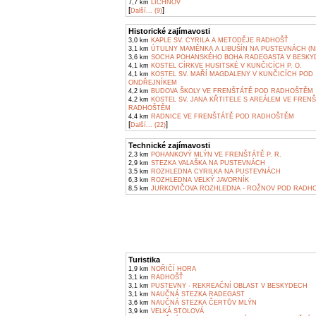
7,7 km
LICHNOV
[
]
Další... (9)
Historické zajímavosti
3,0 km
KAPLE SV. CYRILA A METODĚJE RADHOŠŤ
3,1 km
ÚTULNY MAMĚNKA A LIBUŠÍN NA PUSTEVNÁCH (N
3,6 km
SOCHA POHANSKÉHO BOHA RADEGASTA V BESKY
4,1 km
KOSTEL CÍRKVE HUSITSKÉ V KUNČICÍCH P. O.
4,1 km
KOSTEL SV. MAŘÍ MAGDALENY V KUNČICÍCH POD
ONDŘEJNÍKEM
4,2 km
BUDOVA ŠKOLY VE FRENŠTÁTĚ POD RADHOŠTĚM
4,2 km
KOSTEL SV. JANA KŘTITELE S AREÁLEM VE FREN
RADHOŠTĚM
4,4 km
RADNICE VE FRENŠTÁTĚ POD RADHOŠTĚM
[
]
Další... (22)
Technické zajímavosti
2,3 km
POHANKOVÝ MLÝN VE FRENŠTÁTĚ P. R.
2,9 km
STEZKA VALAŠKA NA PUSTEVNÁCH
3,5 km
ROZHLEDNA CYRILKA NA PUSTEVNÁCH
6,3 km
ROZHLEDNA VELKÝ JAVORNÍK
8,5 km
JURKOVIČOVA ROZHLEDNA - ROŽNOV POD RADH
Turistika
1,9 km
NOŘIČÍ HORA
3,1 km
RADHOŠŤ
3,1 km
PUSTEVNY - REKREAČNÍ OBLAST V BESKYDECH
3,1 km
NAUČNÁ STEZKA RADEGAST
3,6 km
NAUČNÁ STEZKA ČERTŮV MLÝN
3,9 km
VELKÁ STOLOVÁ