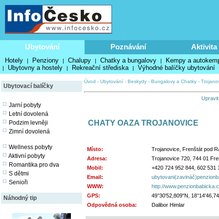
Ubytování
Poznávání
Aktivita
Hotely
Penziony
Chalupy
Chatky a bungalovy
Kempy a autokem
|
|
|
|
Ubytovny a hostely
Rekreační střediska
Výhodné balíčky ubytování
|
|
|
Úvod
-
Ubytování
-
Beskydy
-
Bungalovy a Chatky
-
Trojano
Ubytovací balíčky
Upravit
Jarní pobyty
Letní dovolená
CHATY OAZA TROJANOVICE
Podzim levněji
Zimní dovolená
Wellness pobyty
Místo:
Trojanovice, Frenštát pod 
Aktivní pobyty
Adresa:
Trojanovice 720, 744 01 Fr
Romantika pro dva
Mobil:
+420 724 952 844, 602 531 
S dětmi
Email:
ubytovani(zavináč)penzionb
Senioři
WWW:
http://www.penzionbabicka.
GPS:
49°30'52,809"N, 18°14'46,7
Náhodný tip
Odpovědná osoba:
Dalibor Himlar