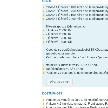
CENÍK
CHATA 4 lůžková 1400 Kč/1 noc, letní prázdnin
CHATA 5 lůžková 1750 Kč/1 noc, letní prázdnin
CHATA 7 lůžková 2100 Kč/1 noc, letní prázdnin
CHATA 8 lůžková 2400 Kč/1 noc, letní prázdnin
Silvestr
(pouze týdenní pobyt)
8 lůžková 23000 Kč
7 lůžková 20000 Kč
5 lůžková 17500 Kč
4 lůžková 14000 Kč
K pobytu se doplácí poplatek obci 35 Kč/os. nad
spotřebovaná energie.
Parkování zdarma / chata 4 a 5 lůžková / jedno a
stolní tenis, ruské kuželky 50 Kč / 1 hod.
zapůjčení grilu 50 Kč / 1 den
Poplatek za psa (pes je dovolen po předchozí d
Více viz ceník
DOSTUPNOST
Vzdálenost vzdušnou čarou: 35 km jižně od Ost
Vlakem: 4,5 km vlakové nádraží Frenštát pod 
Autobusem: nejbližší zastávka je Restaurace 