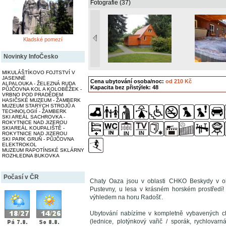
Fotografie (37)
Kladské pomezí
Novinky InfoČesko
MIKULÁŠTÍKOVO FOJTSTVÍ V
JASENNÉ
Cena ubytování osoba/noc:
od 210 Kč
ALPALOUKA - ŽELEZNÁ RUDA
Kapacita bez přistýlek: 48
PŮJČOVNA KOL A KOLOBĚŽEK -
VRBNO POD PRADĚDEM
HASIČSKÉ MUZEUM - ŽAMBERK
MUZEUM STARÝCH STROJŮ A
TECHNOLOGIÍ - ŽAMBERK
SKI AREÁL SACHROVKA -
ROKYTNICE NAD JIZEROU
SKIAREÁL KOUPALIŠTĚ -
ROKYTNICE NAD JIZEROU
SKI PARK GRUŇ - PŮJČOVNA
ELEKTROKOL
MUZEUM RAPOTÍNSKÉ SKLÁRNY
ROZHLEDNA BUKOVKA
Počasí v ČR
Chaty Oaza jsou v oblasti CHKO Beskydy v obc
Pustevny, u lesa v krásném horském prostředí!
výhledem na horu Radošť.
Ubytování nabízíme v kompletně vybavených c
(lednice, plotýnkový vařič / sporák, rychlovarná