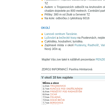
TZ
Autem: v Trojanovicích odbočit na kruhovém obj
chatám dojedete po 800 metrech. Centrální park
Pěšky: 380 m od žluté a červené TZ
Na kole: odbočka z cyklotrasy 6016
OKOLÍ
Lanové centrum Tarzánie.
Lyžování
a
bežecké trasy
na Pustevnách, nejde
Cyklistika, houbaření, turistika.
Zajímavé místa v okolí
Pustevny
,
Radhošť
,
Va
Nový Jičín aj.
Majitel Vás zve také k náštěvě prezentace
PENZI
ZDROJ INFORMACÍ: Pavlína Himlarová
V okolí 10 km najdete
Města a obce
1,4 km
TROJANOVICE
3,7 km
KUNČICE POD ONDŘEJNÍKEM
4,4 km
FRENŠTÁT POD RADHOŠTĚM
6,6 km
TICHÁ
7,5 km
ČELADNÁ
7,6 km
DOLNÍ BEČVA
7,7 km
BORDOVICE