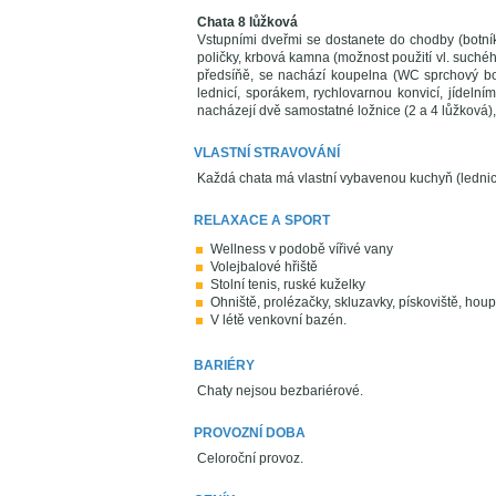
Chata 8 lůžková
Vstupními dveřmi se dostanete do chodby (botník,
poličky, krbová kamna (možnost použití vl. suchéh
předsíňě, se nachází koupelna (WC sprchový bo
lednicí, sporákem, rychlovarnou konvicí, jídeln
nacházejí dvě samostatné ložnice (2 a 4 lůžková),
VLASTNÍ STRAVOVÁNÍ
Každá chata má vlastní vybavenou kuchyň (lednice,
RELAXACE A SPORT
Wellness v podobě vířivé vany
Volejbalové hřiště
Stolní tenis, ruské kuželky
Ohniště, prolézačky, skluzavky, pískoviště, houp
V létě venkovní bazén.
BARIÉRY
Chaty nejsou bezbariérové.
PROVOZNÍ DOBA
Celoroční provoz.