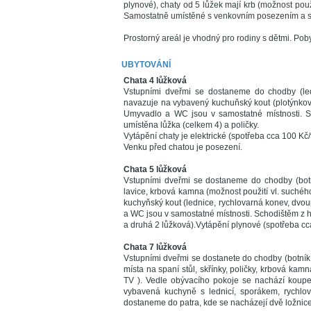
plynové), chaty od 5 lůžek mají krb (možnost použi
Samostatně umístěné s venkovním posezením a 
Prostorný areál je vhodný pro rodiny s dětmi. Pobyt
UBYTOVÁNÍ
Chata 4 lůžková
Vstupními dveřmi se dostaneme do chodby (ledni
navazuje na vybavený kuchuňský kout (plotýnkový 
Umyvadlo a WC jsou v samostatné místnosti. Sc
umístěna lůžka (celkem 4) a poličky.
Vytápění chaty je elektrické (spotřeba cca 100 Kč/
Venku před chatou je posezení.
Chata 5 lůžková
Vstupními dveřmi se dostaneme do chodby (botník,
lavice, krbová kamna (možnost použití vl. suchého
kuchyňský kout (lednice, rychlovarná konev, dvou
a WC jsou v samostatné místnosti. Schodištěm z h
a druhá 2 lůžková).Vytápění plynové (spotřeba cca
Chata 7 lůžková
Vstupními dveřmi se dostanete do chodby (botník,
místa na spaní stůl, skřínky, poličky, krbová kam
TV ). Vedle obývacího pokoje se nachází koupe
vybavená kuchyně s lednicí, sporákem, rychlov
dostaneme do patra, kde se nacházejí dvě ložnice 