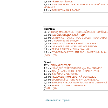
6,8 km
PŘEHRADA ŠANCE
8,2 km
PAMÁTNÉ MÍSTO PARTYZÁNSKÝCH ODBOJŮ A BU
MORÁVCE
9,2 km
ROZHLEDNA NA PRAŠIVÉ
Turistika
367 m
TRASA MALENOVICE - POD LUKŠINCEM - LUKŠINEC
2,8 km
NAUČNÁ STEZKA LYSÁ HORA
3,8 km
OSTRAVICE - ŠANCE - POD ČUPLEM - KOBYLANKA 
4,2 km
Moravskoslezské Beskydy
4,2 km
TURISTICKÁ TRASA KRÁSNÁ - LYSÁ HORA
4,2 km
LYSÁ HORA - NEJVYŠŠÍ VRCHOL BESKYD
4,7 km
TRASA Z FRÝDLANTU NA SKALKU
4,7 km
CYKLOTRASA FRÝDLANT N.O. - ONDŘEJNÍK 24 km
[
]
Další... (26)
Sport
107 m
SKI MALENOVICE
1,5 km
LYŽAŘSKÉ STŘEDISKO P.O.M.A. MALENOVICE
1,6 km
KRYTÝ BAZÉN PETR BEZRUČ MALENOVICE
1,9 km
JÍZDÁRNA MALENOVICE
2,5 km
RELAXCENTRUM SEPETNÁ OSTRAVICE
2,7 km
SPORTOVNÍ LETIŠTĚ VE FRÝDLANTĚ N. O.
2,9 km
BOWLING HARCOVNA FRÝDLANT NAD OSTRAVICÍ
3,0 km
FARMA ZÁTOPEK - OSTRAVICE
[
]
Další... (59)
Další možnosti regionu ...