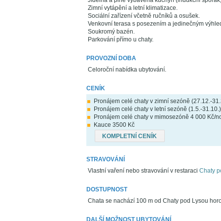
Jídelna a plně vybavená kuchyň (indukční sporák,
Zimní vytápění a letní klimatizace.
Sociální zařízení včetně ručníků a osušek.
Venkovní terasa s posezením a jedinečným výhl
Soukromý bazén.
Parkování přímo u chaty.
PROVOZNÍ DOBA
Celoroční nabídka ubytování.
CENÍK
Pronájem celé chaty v zimní sezóně (27.12.-31.3
Pronájem celé chaty v letní sezóně (1.5.-31.10.
Pronájem celé chaty v mimosezóně 4 000 Kč/noc
Kauce 3500 Kč
KOMPLETNÍ CENÍK
STRAVOVÁNÍ
Vlastní vaření nebo stravování v restaraci
Chaty p
DOSTUPNOST
Chata se nachází 100 m od Chaty pod Lysou hor
DALŠÍ MOŽNOST UBYTOVÁNÍ