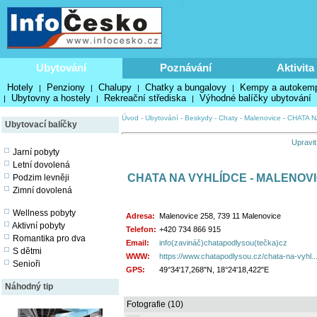
Ubytování
Poznávání
Aktivita
Hotely
Penziony
Chalupy
Chatky a bungalovy
Kempy a autokem
|
|
|
|
Ubytovny a hostely
Rekreační střediska
Výhodné balíčky ubytování
|
|
|
Úvod
-
Ubytování
-
Beskydy
-
Chaty
-
Malenovice
-
CHATA N
Ubytovací balíčky
Upravit
Jarní pobyty
Letní dovolená
CHATA NA VYHLÍDCE - MALENOV
Podzim levněji
Zimní dovolená
Wellness pobyty
Adresa:
Malenovice 258, 739 11 Malenovice
Aktivní pobyty
Telefon:
+420 734 866 915
Romantika pro dva
Email:
info(zavináč)chatapodlysou(tečka)cz
S dětmi
WWW:
https://www.chatapodlysou.cz/chata-na-vyhl..
Senioři
GPS:
49°34'17,268"N, 18°24'18,422"E
Náhodný tip
Fotografie (10)