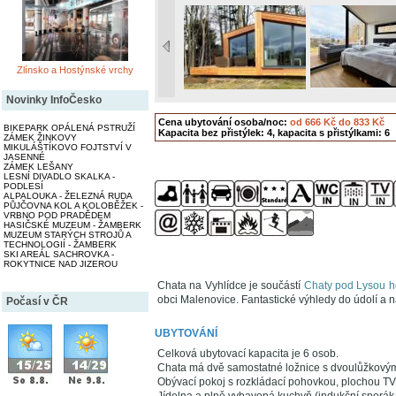
Zlínsko a Hostýnské vrchy
Novinky InfoČesko
Cena ubytování osoba/noc:
od 666 Kč do 833 Kč
BIKEPARK OPÁLENÁ PSTRUŽÍ
Kapacita bez přistýlek: 4, kapacita s přistýlkami: 6
ZÁMEK ŽINKOVY
MIKULÁŠTÍKOVO FOJTSTVÍ V
JASENNÉ
ZÁMEK LEŠANY
LESNÍ DIVADLO SKALKA -
PODLESÍ
ALPALOUKA - ŽELEZNÁ RUDA
PŮJČOVNA KOL A KOLOBĚŽEK -
VRBNO POD PRADĚDEM
HASIČSKÉ MUZEUM - ŽAMBERK
MUZEUM STARÝCH STROJŮ A
TECHNOLOGIÍ - ŽAMBERK
SKI AREÁL SACHROVKA -
ROKYTNICE NAD JIZEROU
Chata na Vyhlídce je součástí
Chaty pod Lysou h
obci Malenovice. Fantastické výhledy do údolí a
Počasí v ČR
UBYTOVÁNÍ
Celková ubytovací kapacita je 6 osob.
Chata má dvě samostatné ložnice s dvoulůžkovými
Obývací pokoj s rozkládací pohovkou, plochou TV 