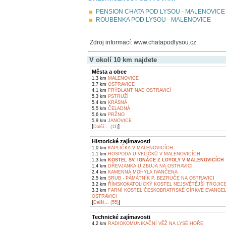
PENSION CHATA POD LYSOU - MALENOVICE
ROUBENKA POD LYSOU - MALENOVICE
Zdroj informací: www.chatapodlysou.cz
V okolí 10 km najdete
Města a obce
1,3 km
MALENOVICE
3,7 km
OSTRAVICE
4,1 km
FRÝDLANT NAD OSTRAVICÍ
5,3 km
PSTRUŽÍ
5,4 km
KRÁSNÁ
5,5 km
ČELADNÁ
5,6 km
PRŽNO
5,9 km
JANOVICE
[
]
Další... (11)
Historické zajímavosti
1,0 km
KAPLIČKA V MALENOVICÍCH
1,1 km
HOSPODA U VELIČKŮ V MALENOVICÍCH
1,3 km
KOSTEL SV. IGNÁCE Z LOYOLY V MALENOVICÍCH
1,4 km
DŘEVJANKA U ZBUJA NA OSTRAVICI
2,4 km
KAMENNÁ MOHYLA IVANČENA
2,5 km
SRUB - PÁMÁTNÍK P. BEZRUČE NA OSTRAVICI
3,2 km
ŘÍMSKOKATOLICKÝ KOSTEL NEJSVĚTĚJŠÍ TROJICE
3,3 km
FARNÍ KOSTEL ČESKOBRATRSKÉ CÍRKVE EVANGEL
OSTRAVICI
[
]
Další... (55)
Technické zajímavosti
4,2 km
RADIOKOMUNIKAČNÍ VĚŽ NA LYSÉ HOŘE